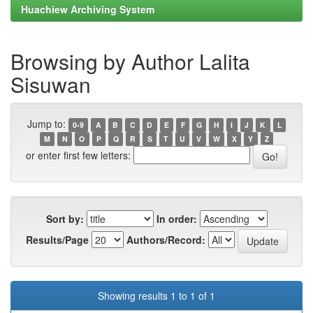
Huachiew Archiving System
Browsing by Author Lalita
Sisuwan
Jump to:
0-9
A
B
C
D
E
F
G
H
I
J
K
L
M
N
O
P
Q
R
S
T
U
V
W
X
Y
Z
or enter first few letters:
Sort by:
In order:
Results/Page
Authors/Record:
Showing results 1 to 1 of 1