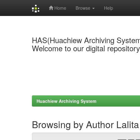
Home
Browse
Help
Skip
navigation
HAS(Huachiew Archiving Syste
Welcome to our digital repositor
Huachiew Archiving System
Browsing by Author Lalit