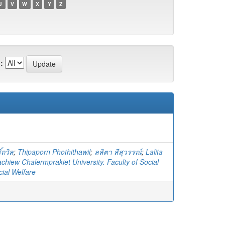
U
V
W
X
Y
Z
:
์ถวิล
;
Thipaporn Phothithawil
;
ลลิตา สีสุวรรณ์
;
Lalita
chiew Chalermprakiet University. Faculty of Social
ial Welfare