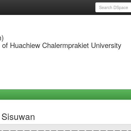
m)
y of Huachiew Chalermprakiet University
a Sisuwan