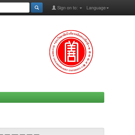
Sign on to:
Language