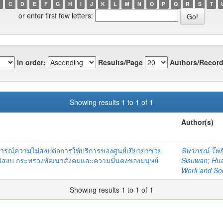
C
D
E
F
G
H
I
J
K
L
M
N
O
P
Q
R
S
T
or enter first few letters:
In order:
Results/Page
Authors/Record
Showing results 1 to 1 of 1
Author(s)
การณ์ความไม่สงบต่อการให้บริการของศูนย์เยียวยาช่วย
ทิพาภรณ์ โพธิ
ไม่สงบ กระทรวงพัฒนาสังคมและความมั่นคงของมนุษย์
Sisuwan
;
Hua
Work and Soc
Showing results 1 to 1 of 1