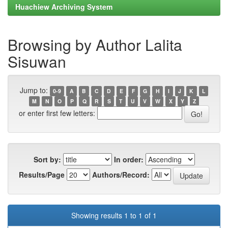
Huachiew Archiving System
Browsing by Author Lalita
Sisuwan
Jump to:
0-9
A
B
C
D
E
F
G
H
I
J
K
L
M
N
O
P
Q
R
S
T
U
V
W
X
Y
Z
or enter first few letters:
Sort by:
In order:
Results/Page
Authors/Record:
Showing results 1 to 1 of 1