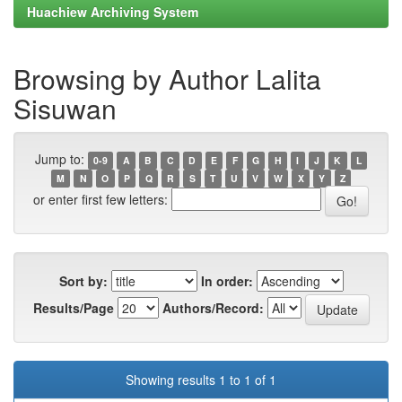
Huachiew Archiving System
Browsing by Author Lalita
Sisuwan
Jump to:
0-9
A
B
C
D
E
F
G
H
I
J
K
L
M
N
O
P
Q
R
S
T
U
V
W
X
Y
Z
or enter first few letters:
Sort by:
In order:
Results/Page
Authors/Record:
Showing results 1 to 1 of 1