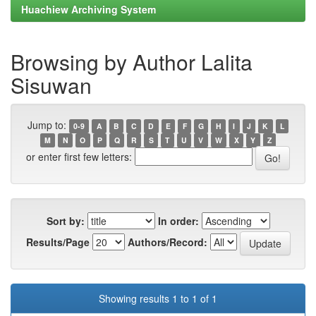
Huachiew Archiving System
Browsing by Author Lalita
Sisuwan
Jump to:
0-9
A
B
C
D
E
F
G
H
I
J
K
L
M
N
O
P
Q
R
S
T
U
V
W
X
Y
Z
or enter first few letters:
Sort by:
In order:
Results/Page
Authors/Record:
Showing results 1 to 1 of 1