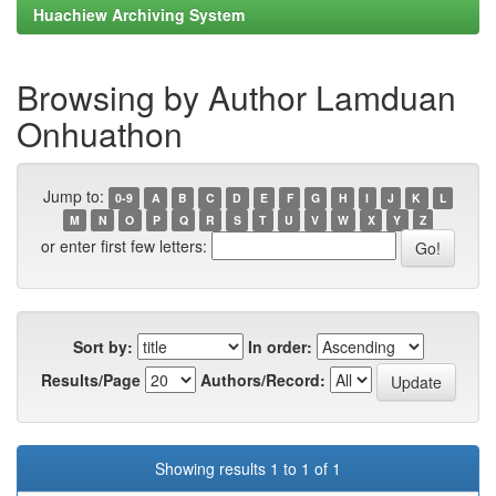
Huachiew Archiving System
Browsing by Author Lamduan
Onhuathon
Jump to:
0-9
A
B
C
D
E
F
G
H
I
J
K
L
M
N
O
P
Q
R
S
T
U
V
W
X
Y
Z
or enter first few letters:
Sort by:
In order:
Results/Page
Authors/Record:
Showing results 1 to 1 of 1