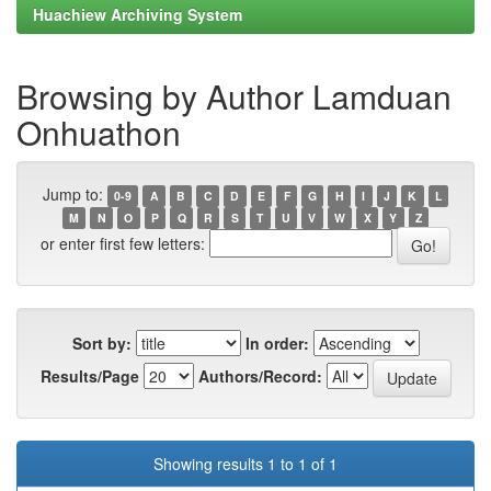
Huachiew Archiving System
Browsing by Author Lamduan
Onhuathon
Jump to:
0-9
A
B
C
D
E
F
G
H
I
J
K
L
M
N
O
P
Q
R
S
T
U
V
W
X
Y
Z
or enter first few letters:
Sort by:
In order:
Results/Page
Authors/Record:
Showing results 1 to 1 of 1