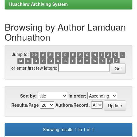
Huachiew Archiving System
Browsing by Author Lamduan
Onhuathon
Jump to:
0-9
A
B
C
D
E
F
G
H
I
J
K
L
M
N
O
P
Q
R
S
T
U
V
W
X
Y
Z
or enter first few letters:
Sort by:
In order:
Results/Page
Authors/Record:
Showing results 1 to 1 of 1