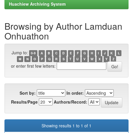
Huachiew Archiving System
Browsing by Author Lamduan
Onhuathon
Jump to:
0-9
A
B
C
D
E
F
G
H
I
J
K
L
M
N
O
P
Q
R
S
T
U
V
W
X
Y
Z
or enter first few letters:
Sort by:
In order:
Results/Page
Authors/Record:
Showing results 1 to 1 of 1