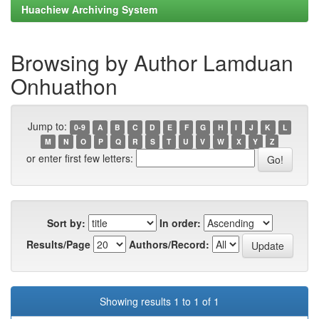
Huachiew Archiving System
Browsing by Author Lamduan
Onhuathon
Jump to:
0-9
A
B
C
D
E
F
G
H
I
J
K
L
M
N
O
P
Q
R
S
T
U
V
W
X
Y
Z
or enter first few letters:
Sort by:
In order:
Results/Page
Authors/Record:
Showing results 1 to 1 of 1