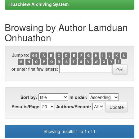
Huachiew Archiving System
Browsing by Author Lamduan
Onhuathon
Jump to:
0-9
A
B
C
D
E
F
G
H
I
J
K
L
M
N
O
P
Q
R
S
T
U
V
W
X
Y
Z
or enter first few letters:
Sort by:
In order:
Results/Page
Authors/Record:
Showing results 1 to 1 of 1