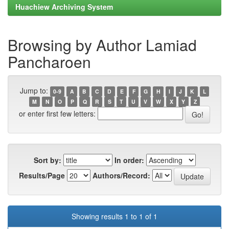
Huachiew Archiving System
Browsing by Author Lamiad
Pancharoen
Jump to:
0-9
A
B
C
D
E
F
G
H
I
J
K
L
M
N
O
P
Q
R
S
T
U
V
W
X
Y
Z
or enter first few letters:
Sort by:
In order:
Results/Page
Authors/Record:
Showing results 1 to 1 of 1