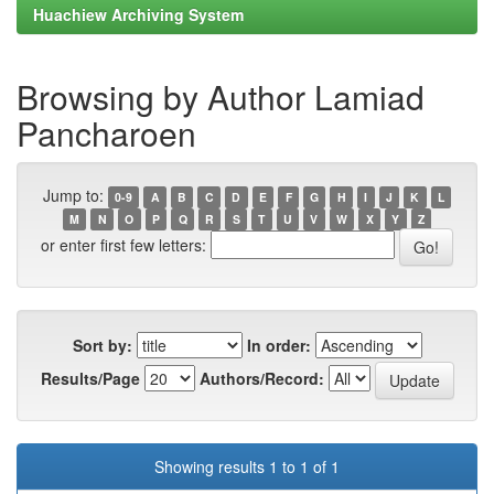
Huachiew Archiving System
Browsing by Author Lamiad
Pancharoen
Jump to:
0-9
A
B
C
D
E
F
G
H
I
J
K
L
M
N
O
P
Q
R
S
T
U
V
W
X
Y
Z
or enter first few letters:
Sort by:
In order:
Results/Page
Authors/Record:
Showing results 1 to 1 of 1