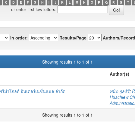
C
D
E
F
G
H
I
J
K
L
M
N
O
P
Q
R
S
T
or enter first few letters:
In order:
Results/Page
Authors/Record
Showing results 1 to 1 of 1
Author(s)
 พรีม่าโกลด์ อินเตอร์เนชั่นแนล จำกัด
พนิต กุลศิริ
;
P
Huachiew Cha
Administratio
Showing results 1 to 1 of 1