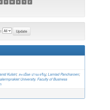
U
V
W
X
Y
Z
:
anid Kulsiri
;
ละเมียด ปานเจริญ
;
Lamiad Pancharoen
;
lermprakiet University. Faculty of Business
n