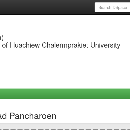
m)
y of Huachiew Chalermprakiet University
ad Pancharoen