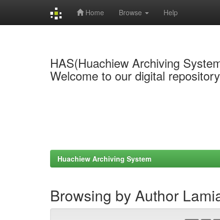
Home
Browse
Help
Skip
navigation
HAS(Huachiew Archiving Syste
Welcome to our digital repositor
Huachiew Archiving System
Browsing by Author Lami