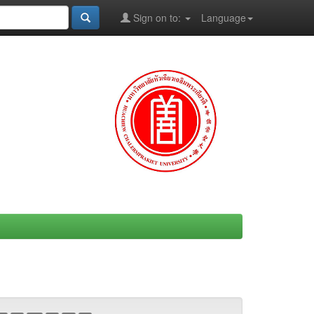
Sign on to:
Language