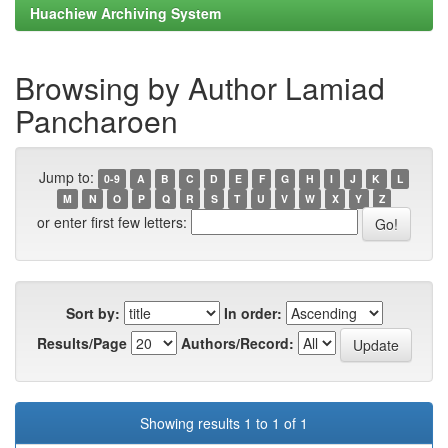
Huachiew Archiving System
Browsing by Author Lamiad
Pancharoen
Jump to:
0-9
A
B
C
D
E
F
G
H
I
J
K
L
M
N
O
P
Q
R
S
T
U
V
W
X
Y
Z
or enter first few letters:
Sort by:
In order:
Results/Page
Authors/Record:
Showing results 1 to 1 of 1