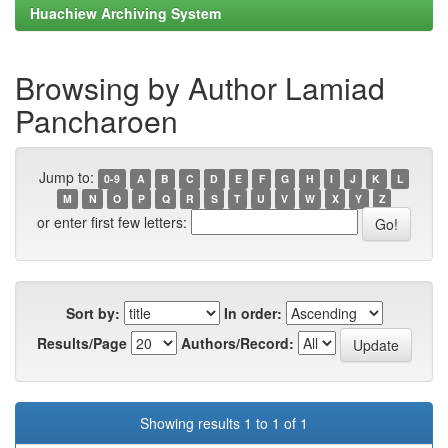
Huachiew Archiving System
Browsing by Author Lamiad
Pancharoen
Jump to:
0-9
A
B
C
D
E
F
G
H
I
J
K
L
M
N
O
P
Q
R
S
T
U
V
W
X
Y
Z
or enter first few letters:
Sort by:
In order:
Results/Page
Authors/Record:
Showing results 1 to 1 of 1