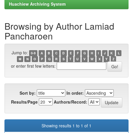
Huachiew Archiving System
Browsing by Author Lamiad
Pancharoen
Jump to:
0-9
A
B
C
D
E
F
G
H
I
J
K
L
M
N
O
P
Q
R
S
T
U
V
W
X
Y
Z
or enter first few letters:
Sort by:
In order:
Results/Page
Authors/Record:
Showing results 1 to 1 of 1