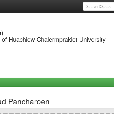
m)
y of Huachiew Chalermprakiet University
ad Pancharoen