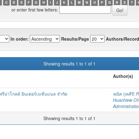
C
D
E
F
G
H
I
J
K
L
M
N
O
P
Q
R
S
T
or enter first few letters:
In order:
Results/Page
Authors/Record
Showing results 1 to 1 of 1
Author(s)
 พรีม่าโกลด์ อินเตอร์เนชั่นแนล จำกัด
พนิต กุลศิริ
;
P
Huachiew Cha
Administratio
Showing results 1 to 1 of 1