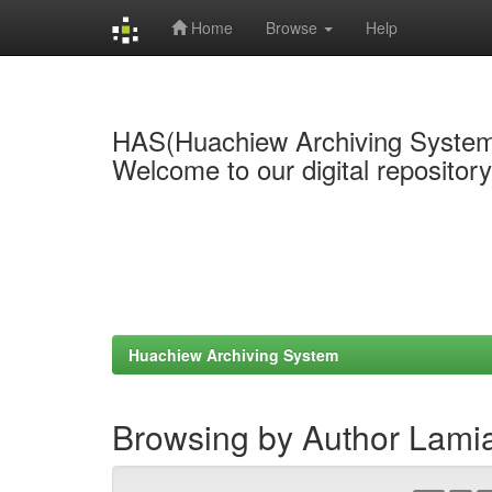
Home
Browse
Help
Skip
navigation
HAS(Huachiew Archiving Syste
Welcome to our digital repositor
Huachiew Archiving System
Browsing by Author Lami