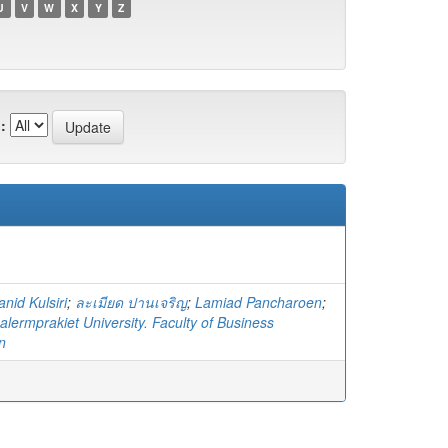
U
V
W
X
Y
Z
:
anid Kulsiri
;
ละเมียด ปานเจริญ
;
Lamiad Pancharoen
;
lermprakiet University. Faculty of Business
n