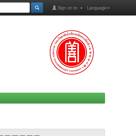
Sign on to:
Language