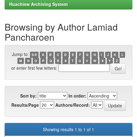
Huachiew Archiving System
Browsing by Author Lamiad
Pancharoen
Jump to:
0-9
A
B
C
D
E
F
G
H
I
J
K
L
M
N
O
P
Q
R
S
T
U
V
W
X
Y
Z
or enter first few letters:
Sort by:
In order:
Results/Page
Authors/Record:
Showing results 1 to 1 of 1