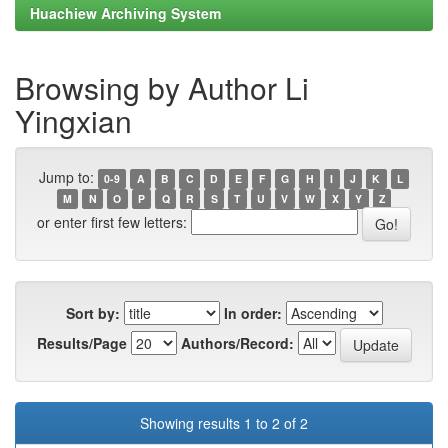
Huachiew Archiving System
Browsing by Author Li
Yingxian
Jump to:
0-9
A
B
C
D
E
F
G
H
I
J
K
L
M
N
O
P
Q
R
S
T
U
V
W
X
Y
Z
or enter first few letters:
Sort by:
In order:
Results/Page
Authors/Record:
Showing results 1 to 2 of 2