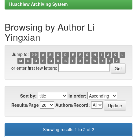
Huachiew Archiving System
Browsing by Author Li
Yingxian
Jump to:
0-9
A
B
C
D
E
F
G
H
I
J
K
L
M
N
O
P
Q
R
S
T
U
V
W
X
Y
Z
or enter first few letters:
Sort by:
In order:
Results/Page
Authors/Record:
Showing results 1 to 2 of 2