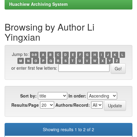
Huachiew Archiving System
Browsing by Author Li
Yingxian
Jump to:
0-9
A
B
C
D
E
F
G
H
I
J
K
L
M
N
O
P
Q
R
S
T
U
V
W
X
Y
Z
or enter first few letters:
Sort by:
In order:
Results/Page
Authors/Record:
Showing results 1 to 2 of 2