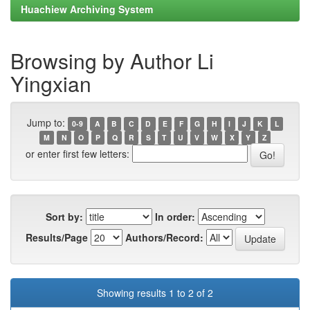
Huachiew Archiving System
Browsing by Author Li
Yingxian
Jump to:
0-9
A
B
C
D
E
F
G
H
I
J
K
L
M
N
O
P
Q
R
S
T
U
V
W
X
Y
Z
or enter first few letters:
Sort by:
In order:
Results/Page
Authors/Record:
Showing results 1 to 2 of 2