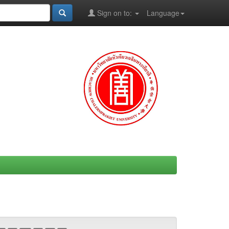
Sign on to:
Language