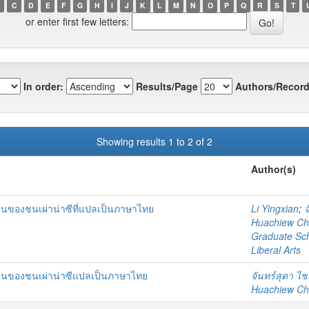
C
D
E
F
G
H
I
J
K
L
M
N
O
P
Q
R
S
T
or enter first few letters:
In order:
Results/Page
Authors/Record
Showing results 1 to 2 of 2
Author(s)
นของชนเผ่าน่าซีที่แปลเป็นภาษาไทย
Li Yingxian
;
จ
Huachiew Chal
Graduate Sc
Liberal Arts
านของชนเผ่าน่าซีแปลเป็นภาษาไทย
จันทร์สุดา ไ
Huachiew Chal