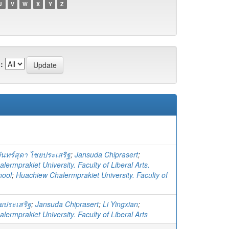
U
V
W
X
Y
Z
:
ันทร์สุดา ไชยประเสริฐ
;
Jansuda Chiprasert
;
ermprakiet University. Faculty of Liberal Arts.
hool
;
Huachiew Chalermprakiet University. Faculty of
ชยประเสริฐ
;
Jansuda Chiprasert
;
Li Yingxian
;
ermprakiet University. Faculty of Liberal Arts