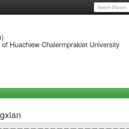
m)
y of Huachiew Chalermprakiet University
ngxian