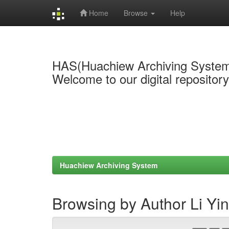
Home
Browse
Help
Skip
navigation
HAS(Huachiew Archiving Syste
Welcome to our digital repositor
Huachiew Archiving System
Browsing by Author Li Yi