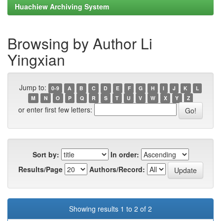
Huachiew Archiving System
Browsing by Author Li
Yingxian
Jump to:
0-9
A
B
C
D
E
F
G
H
I
J
K
L
M
N
O
P
Q
R
S
T
U
V
W
X
Y
Z
or enter first few letters:
Sort by:
In order:
Results/Page
Authors/Record:
Showing results 1 to 2 of 2