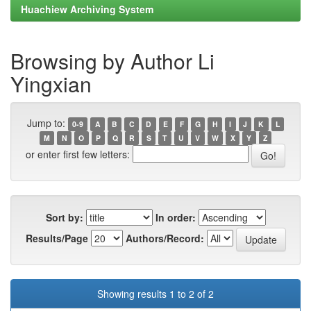
Huachiew Archiving System
Browsing by Author Li
Yingxian
Jump to:
0-9
A
B
C
D
E
F
G
H
I
J
K
L
M
N
O
P
Q
R
S
T
U
V
W
X
Y
Z
or enter first few letters:
Sort by:
In order:
Results/Page
Authors/Record:
Showing results 1 to 2 of 2