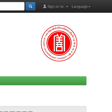
Sign on to:
Language