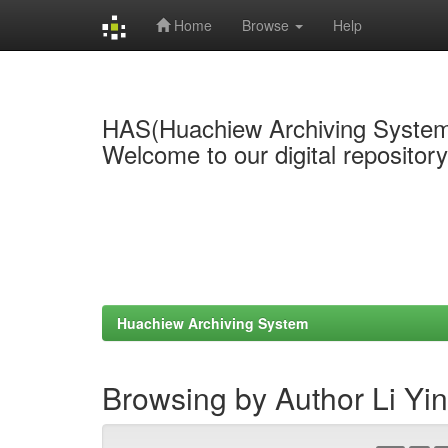
Home
Browse
Help
Skip
navigation
HAS(Huachiew Archiving Syste
Welcome to our digital repositor
Huachiew Archiving System
Browsing by Author Li Yi