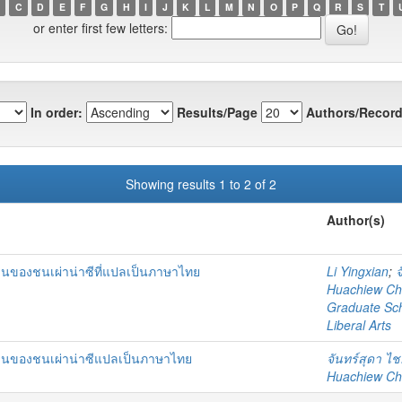
C
D
E
F
G
H
I
J
K
L
M
N
O
P
Q
R
S
T
or enter first few letters:
In order:
Results/Page
Authors/Record
Showing results 1 to 2 of 2
Author(s)
นของชนเผ่าน่าซีที่แปลเป็นภาษาไทย
Li Yingxian
;
จ
Huachiew Chal
Graduate Sc
Liberal Arts
านของชนเผ่าน่าซีแปลเป็นภาษาไทย
จันทร์สุดา ไ
Huachiew Chal