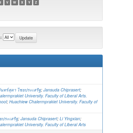
U
V
W
X
Y
Z
:
ันทร์สุดา ไชยประเสริฐ
;
Jansuda Chiprasert
;
ermprakiet University. Faculty of Liberal Arts.
hool
;
Huachiew Chalermprakiet University. Faculty of
ชยประเสริฐ
;
Jansuda Chiprasert
;
Li Yingxian
;
ermprakiet University. Faculty of Liberal Arts