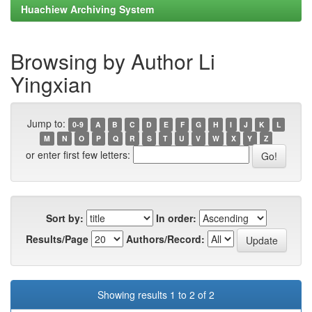
Huachiew Archiving System
Browsing by Author Li
Yingxian
Jump to:
0-9
A
B
C
D
E
F
G
H
I
J
K
L
M
N
O
P
Q
R
S
T
U
V
W
X
Y
Z
or enter first few letters:
Sort by:
In order:
Results/Page
Authors/Record:
Showing results 1 to 2 of 2