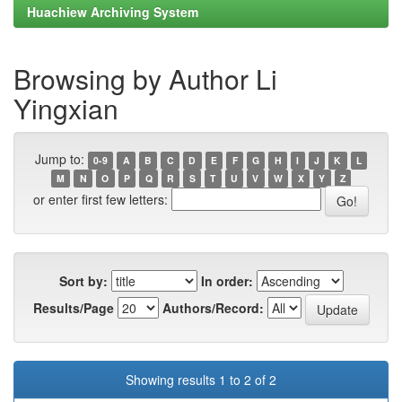
Huachiew Archiving System
Browsing by Author Li
Yingxian
Jump to:
0-9
A
B
C
D
E
F
G
H
I
J
K
L
M
N
O
P
Q
R
S
T
U
V
W
X
Y
Z
or enter first few letters:
Sort by:
In order:
Results/Page
Authors/Record:
Showing results 1 to 2 of 2