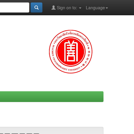
Sign on to:
Language