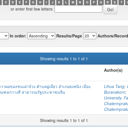
C
D
E
F
G
H
I
J
K
L
M
N
O
P
Q
R
S
T
or enter first few letters:
In order:
Results/Page
Authors/Record
Showing results 1 to 1 of 1
Author(s)
ผอของชนเผ่าจ้วง ตําบลผู่เมี่ยว อําเภอยงหนิง เมือง
Lihua Tang
;
มณฑลกวางสี สาธารณรัฐประชาชนจีน
Buranakorn
;
University. F
Chalermprakie
Chalermprakie
Showing results 1 to 1 of 1