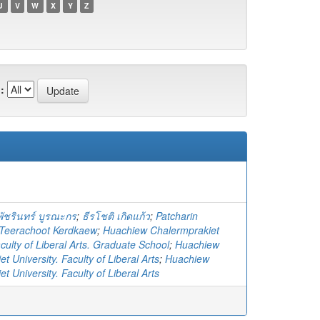
U
V
W
X
Y
Z
:
พัชรินทร์ บูรณะกร
;
ธีรโชติ เกิดแก้ว
;
Patcharin
Teerachoot Kerdkaew
;
Huachiew Chalermprakiet
aculty of Liberal Arts. Graduate School
;
Huachiew
t University. Faculty of Liberal Arts
;
Huachiew
t University. Faculty of Liberal Arts