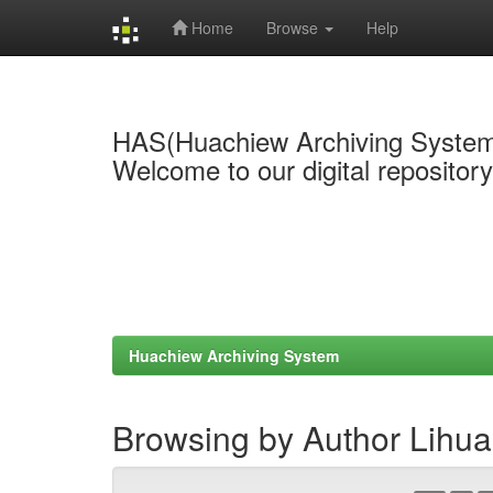
Home
Browse
Help
Skip
navigation
HAS(Huachiew Archiving Syste
Welcome to our digital repositor
Huachiew Archiving System
Browsing by Author Lihu