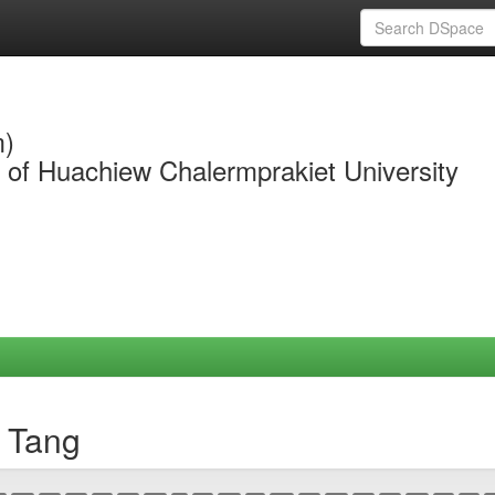
m)
y of Huachiew Chalermprakiet University
a Tang