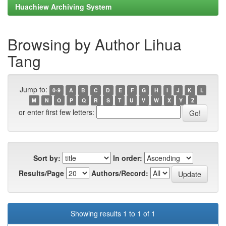
Huachiew Archiving System
Browsing by Author Lihua
Tang
Jump to:
0-9
A
B
C
D
E
F
G
H
I
J
K
L
M
N
O
P
Q
R
S
T
U
V
W
X
Y
Z
or enter first few letters:
Sort by:
In order:
Results/Page
Authors/Record:
Showing results 1 to 1 of 1