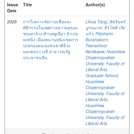
Issue
Title
Author(s)
Date
2025
การวิเคราะห์ความเชื่อและ
Lihua Tang
;
พัชรินทร์
พิธีกรรมในเทศกาลฮวาผอของ
บูรณะกร
;
ธีรโชติ เกิด
ชนเผ่าจ้วง ตําบลผู่เมี่ยว อําเภอ
แก้ว
;
Patcharin
ยงหนิง เมืองหนานหนิงเขตการ
Buranakorn
;
ปกครองตนเองชนชาติจ้วง
Teerachoot
มณฑลกวางสี สาธารณรัฐ
Kerdkaew
;
Huachiew
ประชาชนจีน
Chalermprakiet
University. Faculty of
Liberal Arts.
Graduate School
;
Huachiew
Chalermprakiet
University. Faculty of
Liberal Arts
;
Huachiew
Chalermprakiet
University. Faculty of
Liberal Arts