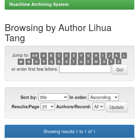
Huachiew Archiving System
Browsing by Author Lihua
Tang
Jump to:
0-9
A
B
C
D
E
F
G
H
I
J
K
L
M
N
O
P
Q
R
S
T
U
V
W
X
Y
Z
or enter first few letters:
Sort by:
In order:
Results/Page
Authors/Record:
Showing results 1 to 1 of 1