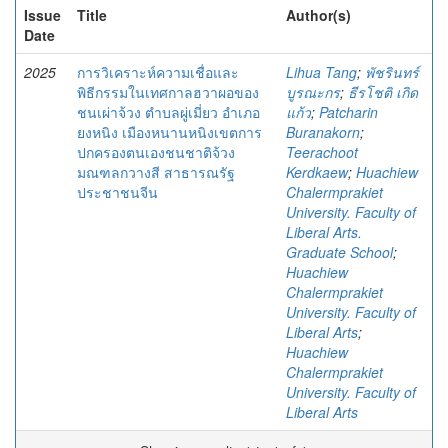
Issue
Title
Author(s)
Date
2025
การวิเคราะห์ความเชื่อและ
Lihua Tang
;
พัชรินทร์
พิธีกรรมในเทศกาลฮวาผอของ
บูรณะกร
;
ธีรโชติ เกิด
ชนเผ่าจ้วง ตําบลผู่เมี่ยว อําเภอ
แก้ว
;
Patcharin
ยงหนิง เมืองหนานหนิงเขตการ
Buranakorn
;
ปกครองตนเองชนชาติจ้วง
Teerachoot
มณฑลกวางสี สาธารณรัฐ
Kerdkaew
;
Huachiew
ประชาชนจีน
Chalermprakiet
University. Faculty of
Liberal Arts.
Graduate School
;
Huachiew
Chalermprakiet
University. Faculty of
Liberal Arts
;
Huachiew
Chalermprakiet
University. Faculty of
Liberal Arts