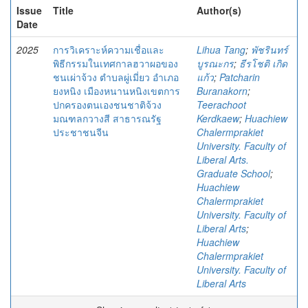
Issue
Title
Author(s)
Date
2025
การวิเคราะห์ความเชื่อและ
Lihua Tang
;
พัชรินทร์
พิธีกรรมในเทศกาลฮวาผอของ
บูรณะกร
;
ธีรโชติ เกิด
ชนเผ่าจ้วง ตําบลผู่เมี่ยว อําเภอ
แก้ว
;
Patcharin
ยงหนิง เมืองหนานหนิงเขตการ
Buranakorn
;
ปกครองตนเองชนชาติจ้วง
Teerachoot
มณฑลกวางสี สาธารณรัฐ
Kerdkaew
;
Huachiew
ประชาชนจีน
Chalermprakiet
University. Faculty of
Liberal Arts.
Graduate School
;
Huachiew
Chalermprakiet
University. Faculty of
Liberal Arts
;
Huachiew
Chalermprakiet
University. Faculty of
Liberal Arts