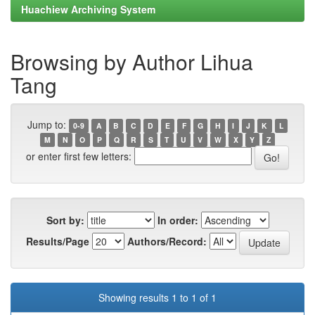
Huachiew Archiving System
Browsing by Author Lihua
Tang
Jump to:
0-9
A
B
C
D
E
F
G
H
I
J
K
L
M
N
O
P
Q
R
S
T
U
V
W
X
Y
Z
or enter first few letters:
Sort by:
In order:
Results/Page
Authors/Record:
Showing results 1 to 1 of 1