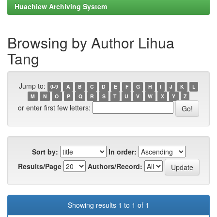
Huachiew Archiving System
Browsing by Author Lihua
Tang
Jump to:
0-9
A
B
C
D
E
F
G
H
I
J
K
L
M
N
O
P
Q
R
S
T
U
V
W
X
Y
Z
or enter first few letters:
Sort by:
In order:
Results/Page
Authors/Record:
Showing results 1 to 1 of 1