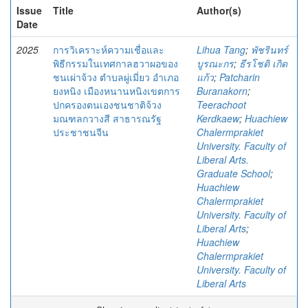
Issue
Title
Author(s)
Date
2025
การวิเคราะห์ความเชื่อและ
Lihua Tang
;
พัชรินทร์
พิธีกรรมในเทศกาลฮวาผอของ
บูรณะกร
;
ธีรโชติ เกิด
ชนเผ่าจ้วง ตําบลผู่เมี่ยว อําเภอ
แก้ว
;
Patcharin
ยงหนิง เมืองหนานหนิงเขตการ
Buranakorn
;
ปกครองตนเองชนชาติจ้วง
Teerachoot
มณฑลกวางสี สาธารณรัฐ
Kerdkaew
;
Huachiew
ประชาชนจีน
Chalermprakiet
University. Faculty of
Liberal Arts.
Graduate School
;
Huachiew
Chalermprakiet
University. Faculty of
Liberal Arts
;
Huachiew
Chalermprakiet
University. Faculty of
Liberal Arts