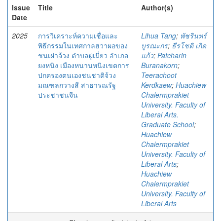
Issue
Title
Author(s)
Date
2025
การวิเคราะห์ความเชื่อและ
Lihua Tang
;
พัชรินทร์
พิธีกรรมในเทศกาลฮวาผอของ
บูรณะกร
;
ธีรโชติ เกิด
ชนเผ่าจ้วง ตําบลผู่เมี่ยว อําเภอ
แก้ว
;
Patcharin
ยงหนิง เมืองหนานหนิงเขตการ
Buranakorn
;
ปกครองตนเองชนชาติจ้วง
Teerachoot
มณฑลกวางสี สาธารณรัฐ
Kerdkaew
;
Huachiew
ประชาชนจีน
Chalermprakiet
University. Faculty of
Liberal Arts.
Graduate School
;
Huachiew
Chalermprakiet
University. Faculty of
Liberal Arts
;
Huachiew
Chalermprakiet
University. Faculty of
Liberal Arts