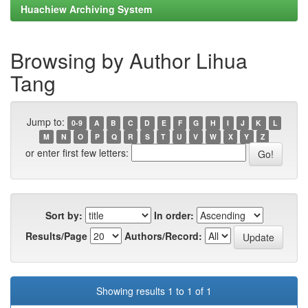
Huachiew Archiving System
Browsing by Author Lihua
Tang
Jump to:
0-9
A
B
C
D
E
F
G
H
I
J
K
L
M
N
O
P
Q
R
S
T
U
V
W
X
Y
Z
or enter first few letters:
Sort by:
In order:
Results/Page
Authors/Record:
Showing results 1 to 1 of 1