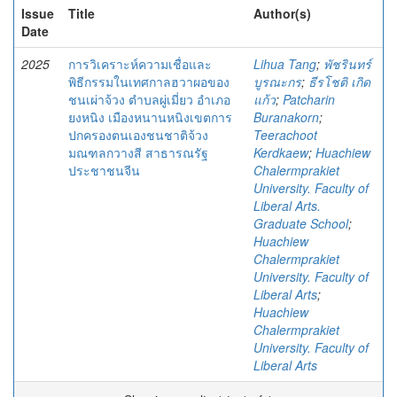
Issue
Title
Author(s)
Date
2025
การวิเคราะห์ความเชื่อและ
Lihua Tang
;
พัชรินทร์
พิธีกรรมในเทศกาลฮวาผอของ
บูรณะกร
;
ธีรโชติ เกิด
ชนเผ่าจ้วง ตําบลผู่เมี่ยว อําเภอ
แก้ว
;
Patcharin
ยงหนิง เมืองหนานหนิงเขตการ
Buranakorn
;
ปกครองตนเองชนชาติจ้วง
Teerachoot
มณฑลกวางสี สาธารณรัฐ
Kerdkaew
;
Huachiew
ประชาชนจีน
Chalermprakiet
University. Faculty of
Liberal Arts.
Graduate School
;
Huachiew
Chalermprakiet
University. Faculty of
Liberal Arts
;
Huachiew
Chalermprakiet
University. Faculty of
Liberal Arts