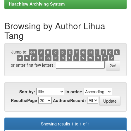
Huachiew Archiving System
Browsing by Author Lihua
Tang
Jump to:
0-9
A
B
C
D
E
F
G
H
I
J
K
L
M
N
O
P
Q
R
S
T
U
V
W
X
Y
Z
or enter first few letters:
Sort by:
In order:
Results/Page
Authors/Record:
Showing results 1 to 1 of 1