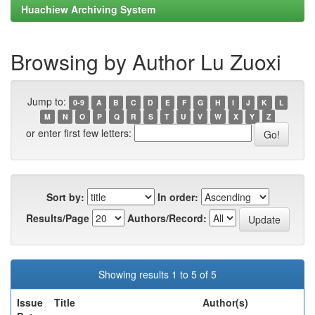
Huachiew Archiving System
Browsing by Author Lu Zuoxi
Jump to:
0-9
A
B
C
D
E
F
G
H
I
J
K
L
M
N
O
P
Q
R
S
T
U
V
W
X
Y
Z
or enter first few letters:
Sort by:
In order:
Results/Page
Authors/Record:
Showing results 1 to 5 of 5
Issue
Title
Author(s)