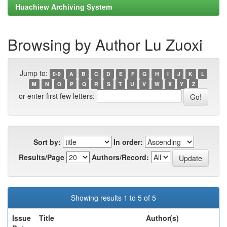
Huachiew Archiving System
Browsing by Author Lu Zuoxi
Jump to:
0-9
A
B
C
D
E
F
G
H
I
J
K
L
M
N
O
P
Q
R
S
T
U
V
W
X
Y
Z
or enter first few letters:
Sort by:
In order:
Results/Page
Authors/Record:
Showing results 1 to 5 of 5
Issue
Title
Author(s)