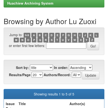
Huachiew Archiving System
Browsing by Author Lu Zuoxi
Jump to:
0-9
A
B
C
D
E
F
G
H
I
J
K
L
M
N
O
P
Q
R
S
T
U
V
W
X
Y
Z
or enter first few letters:
Sort by:
In order:
Results/Page
Authors/Record:
Showing results 1 to 5 of 5
Issue
Title
Author(s)