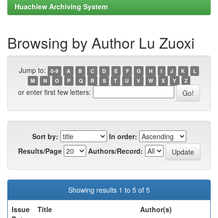
Huachiew Archiving System
Browsing by Author Lu Zuoxi
Jump to:
0-9
A
B
C
D
E
F
G
H
I
J
K
L
M
N
O
P
Q
R
S
T
U
V
W
X
Y
Z
or enter first few letters:
Sort by:
In order:
Results/Page
Authors/Record:
Showing results 1 to 5 of 5
Issue
Title
Author(s)