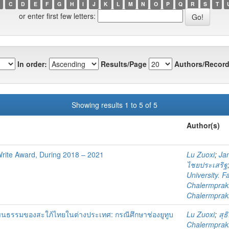
C
D
E
F
G
H
I
J
K
L
M
N
O
P
Q
R
S
T
or enter first few letters:
In order:
Results/Page
Authors/Record
Showing results 1 to 5 of 5
Author(s)
 Write Award, During 2018 – 2021
Lu Zuoxi
;
Ja
ไชยประเสริฐ
University. F
Chalermprakie
Chalermprakie
ธรรมของสะใภ้ไทยในต่างประเทศ: กรณีศึกษาช่องยูทูบ
Lu Zuoxi
;
สุธ
Chalermprakie