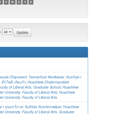
U
V
W
X
Y
Z
:
nsuda Chiprasert
;
Teerachoot Kerdkaew
;
จันทร์สุดา
;
ธีรโชติ เกิดแก้ว
;
Huachiew Chalermprakiet
aculty of Liberal Arts. Graduate School
;
Huachiew
t University. Faculty of Liberal Arts
;
Huachiew
t University. Faculty of Liberal Arts
ิดา สุนทรวิภาต
;
Suthida Soontornwipat
;
Huachiew
t University. Faculty of Liberal Arts. Graduate