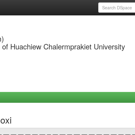
m)
y of Huachiew Chalermprakiet University
oxi