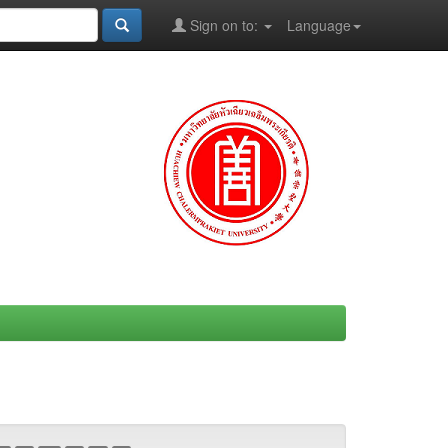
Sign on to:
Language