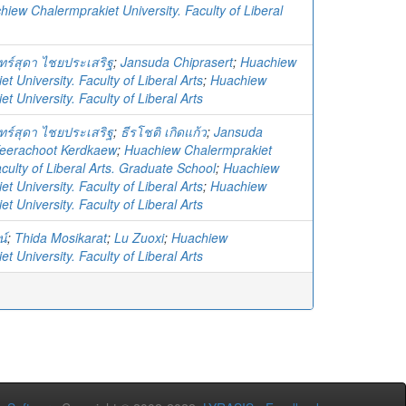
iew Chalermprakiet University. Faculty of Liberal
ทร์สุดา ไชยประเสริฐ
;
Jansuda Chiprasert
;
Huachiew
t University. Faculty of Liberal Arts
;
Huachiew
t University. Faculty of Liberal Arts
ทร์สุดา ไชยประเสริฐ
;
ธีรโชติ เกิดแก้ว
;
Jansuda
eerachoot Kerdkaew
;
Huachiew Chalermprakiet
aculty of Liberal Arts. Graduate School
;
Huachiew
t University. Faculty of Liberal Arts
;
Huachiew
t University. Faculty of Liberal Arts
น์
;
Thida Mosikarat
;
Lu Zuoxi
;
Huachiew
t University. Faculty of Liberal Arts