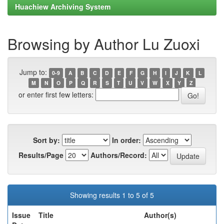
Huachiew Archiving System
Browsing by Author Lu Zuoxi
Jump to:
0-9
A
B
C
D
E
F
G
H
I
J
K
L
M
N
O
P
Q
R
S
T
U
V
W
X
Y
Z
or enter first few letters:
Sort by:
In order:
Results/Page
Authors/Record:
Showing results 1 to 5 of 5
Issue
Title
Author(s)