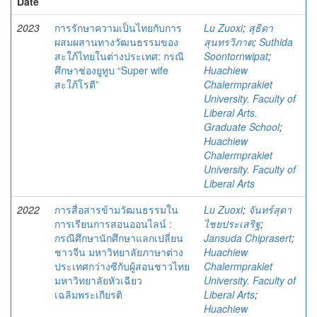
Date
2023
การรักษาความเป็นไทยกับการ
Lu Zuoxi
;
สุธิดา
ผสมผสานทางวัฒนธรรมของ
สุนทรวิภาต
;
Suthida
สะใภ้ไทยในต่างประเทศ: กรณี
Soontornwipat
;
ศึกษาช่องยูทูบ “Super wife
Huachiew
สะใภ้โรตี”
Chalermprakiet
University. Faculty of
Liberal Arts.
Graduate School
;
Huachiew
Chalermprakiet
University. Faculty of
Liberal Arts
2022
การสื่อสารข้ามวัฒนธรรมใน
Lu Zuoxi
;
จันทร์สุดา
การเรียนการสอนออนไลน์ :
ไชยประเสริฐ
;
กรณีศึกษานักศึกษาแลกเปลี่ยน
Jansuda Chiprasert
;
ชาวจีน มหาวิทยาลัยภาษาต่าง
Huachiew
ประเทศกว่างซีกับผู้สอนชาวไทย
Chalermprakiet
มหาวิทยาลัยหัวเฉียว
University. Faculty of
เฉลิมพระเกียรติ
Liberal Arts
;
Huachiew