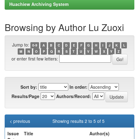
Huachiew Archiving System
Browsing by Author Lu Zuoxi
Jump to:
0-9
A
B
C
D
E
F
G
H
I
J
K
L
M
N
O
P
Q
R
S
T
U
V
W
X
Y
Z
or enter first few letters:
Sort by:
In order:
Results/Page
Authors/Record:
< previous
Showing results 2 to 5 of 5
Issue
Title
Author(s)