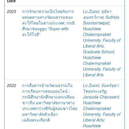
Date
2023
การรักษาความเป็นไทยกับการ
Lu Zuoxi
;
สุธิดา
ผสมผสานทางวัฒนธรรมของ
สุนทรวิภาต
;
Suthida
สะใภ้ไทยในต่างประเทศ: กรณี
Soontornwipat
;
ศึกษาช่องยูทูบ “Super wife
Huachiew
สะใภ้โรตี”
Chalermprakiet
University. Faculty of
Liberal Arts.
Graduate School
;
Huachiew
Chalermprakiet
University. Faculty of
Liberal Arts
2022
การสื่อสารข้ามวัฒนธรรมใน
Lu Zuoxi
;
จันทร์สุดา
การเรียนการสอนออนไลน์ :
ไชยประเสริฐ
;
กรณีศึกษานักศึกษาแลกเปลี่ยน
Jansuda Chiprasert
;
ชาวจีน มหาวิทยาลัยภาษาต่าง
Huachiew
ประเทศกว่างซีกับผู้สอนชาวไทย
Chalermprakiet
มหาวิทยาลัยหัวเฉียว
University. Faculty of
เฉลิมพระเกียรติ
Liberal Arts
;
Huachiew