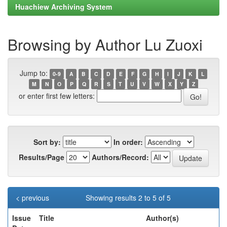
Huachiew Archiving System
Browsing by Author Lu Zuoxi
Jump to:
0-9
A
B
C
D
E
F
G
H
I
J
K
L
M
N
O
P
Q
R
S
T
U
V
W
X
Y
Z
or enter first few letters:
Sort by:
In order:
Results/Page
Authors/Record:
< previous
Showing results 2 to 5 of 5
Issue
Title
Author(s)