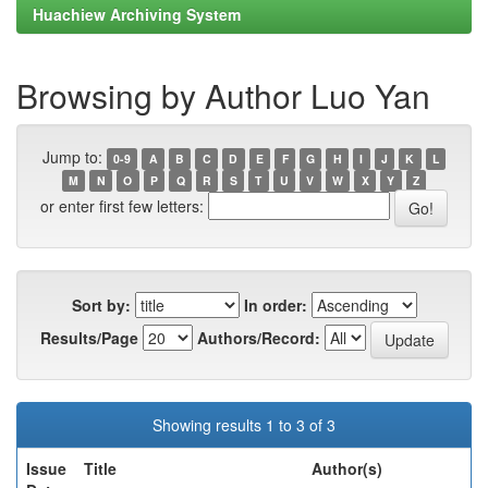
Huachiew Archiving System
Browsing by Author Luo Yan
Jump to:
0-9
A
B
C
D
E
F
G
H
I
J
K
L
M
N
O
P
Q
R
S
T
U
V
W
X
Y
Z
or enter first few letters:
Sort by:
In order:
Results/Page
Authors/Record:
Showing results 1 to 3 of 3
Issue
Title
Author(s)