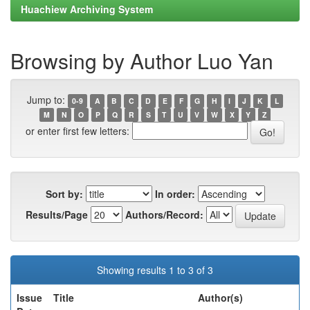
Huachiew Archiving System
Browsing by Author Luo Yan
Jump to:
0-9
A
B
C
D
E
F
G
H
I
J
K
L
M
N
O
P
Q
R
S
T
U
V
W
X
Y
Z
or enter first few letters:
Sort by:
In order:
Results/Page
Authors/Record:
Showing results 1 to 3 of 3
Issue
Title
Author(s)