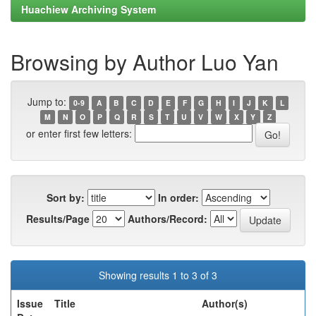
Huachiew Archiving System
Browsing by Author Luo Yan
Jump to:
0-9
A
B
C
D
E
F
G
H
I
J
K
L
M
N
O
P
Q
R
S
T
U
V
W
X
Y
Z
or enter first few letters:
Sort by:
In order:
Results/Page
Authors/Record:
Showing results 1 to 3 of 3
Issue
Title
Author(s)