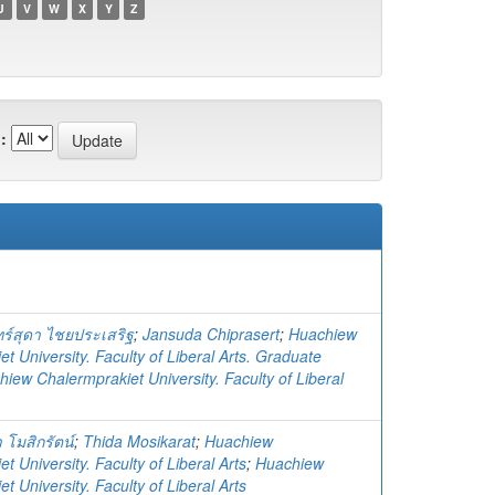
U
V
W
X
Y
Z
:
ทร์สุดา ไชยประเสริฐ
;
Jansuda Chiprasert
;
Huachiew
t University. Faculty of Liberal Arts. Graduate
iew Chalermprakiet University. Faculty of Liberal
า โมสิกรัตน์
;
Thida Mosikarat
;
Huachiew
t University. Faculty of Liberal Arts
;
Huachiew
t University. Faculty of Liberal Arts