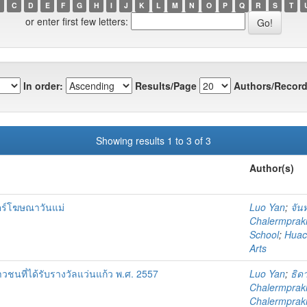
C
D
E
F
G
H
I
J
K
L
M
N
O
P
Q
R
S
T
or enter first few letters:
In order:
Results/Page
Authors/Record
Showing results 1 to 3 of 3
Author(s)
ร์โฆษณาวันแม่
Luo Yan
;
จัน
Chalermprakie
School
;
Huach
Arts
ชนที่ได้รับรางวัลแว่นแก้ว พ.ศ. 2557
Luo Yan
;
ธิด
Chalermprakie
Chalermprakie