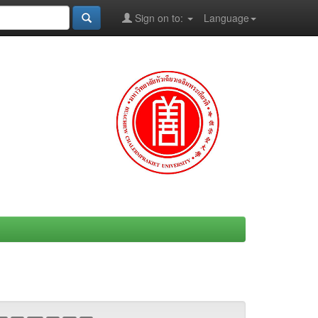
Sign on to:
Language