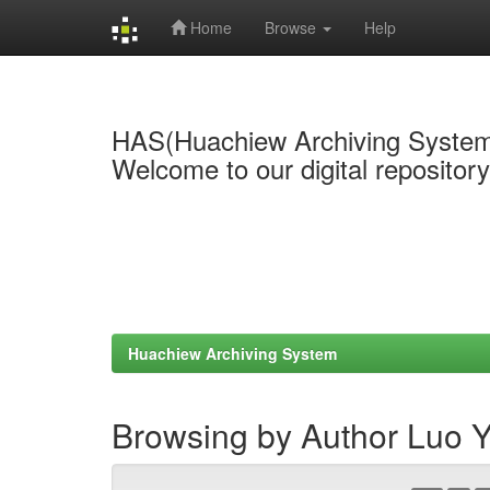
Home
Browse
Help
Skip
navigation
HAS(Huachiew Archiving Syste
Welcome to our digital repositor
Huachiew Archiving System
Browsing by Author Luo 