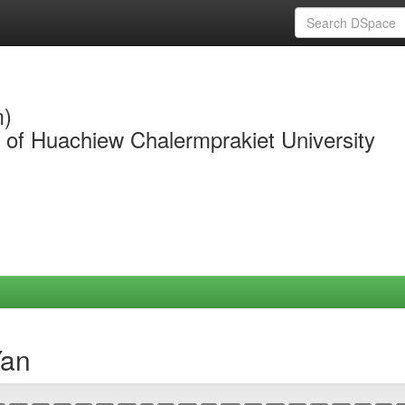
m)
y of Huachiew Chalermprakiet University
Yan