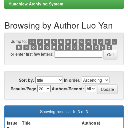
Huachiew Archiving System
Browsing by Author Luo Yan
Jump to:
0-9
A
B
C
D
E
F
G
H
I
J
K
L
M
N
O
P
Q
R
S
T
U
V
W
X
Y
Z
or enter first few letters:
Sort by:
In order:
Results/Page
Authors/Record:
Showing results 1 to 3 of 3
Issue
Title
Author(s)