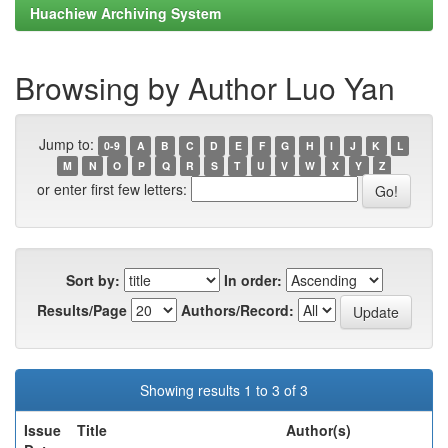
Huachiew Archiving System
Browsing by Author Luo Yan
Jump to:
0-9
A
B
C
D
E
F
G
H
I
J
K
L
M
N
O
P
Q
R
S
T
U
V
W
X
Y
Z
or enter first few letters:
Sort by:
In order:
Results/Page
Authors/Record:
Showing results 1 to 3 of 3
Issue
Title
Author(s)